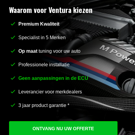
Waarom voor Ventura kiezen
Premium Kwaliteit
Stel uw vraag
*
Specialist in 5 Merken
Op maat
tuning voor uw auto
Professionele installatie
Geen aanpassingen in de ECU
Leverancier voor merkdealers
3 jaar product garantie *
ONTVANG NU UW OFFERTE