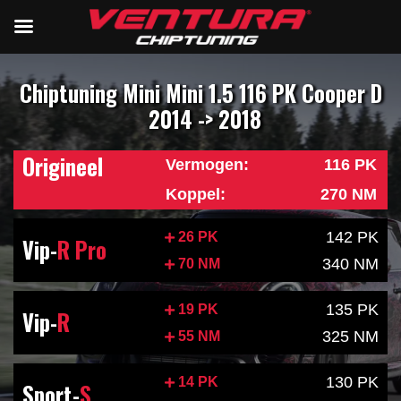
Chiptuning Mini Mini 1.5 116 PK Cooper D
2014 -> 2018
Origineel
Vermogen:
116 PK
Koppel:
270 NM
142 PK
26 PK
Vip-
R Pro
340 NM
70 NM
135 PK
19 PK
Vip-
R
325 NM
55 NM
130 PK
14 PK
Sport-
S