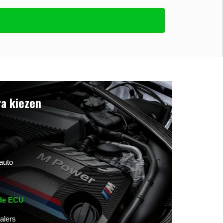
a kiezen
auto
 de ECU
alers