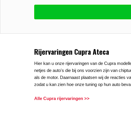
Vul uw email in zodat wij uw vragen kunne
E-mail
*
Stel uw vraag
*
Rijervaringen Cupra Ateca
Hier kan u onze rijervaringen van de Cupra modelle
netjes de auto's die bij ons voorzien zijn van chipt
als de motor. Daarnaast plaatsen wij de reacties va
zodat u kan zien hoe onze tuning op hun auto beval
Alle Cupra rijervaringen >>