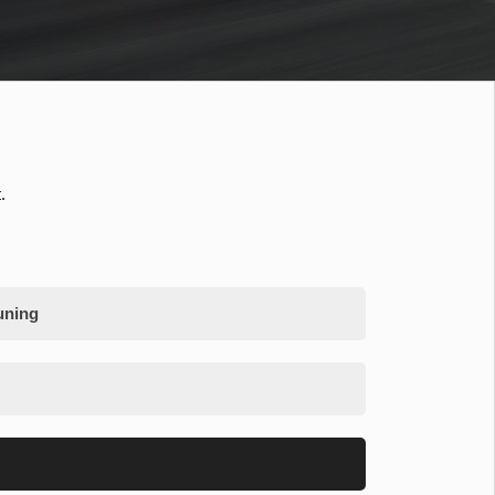
.
uning