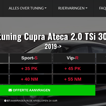
ALLES OVER TUNING
RIJERVARINGEN
FAQ
tuning Cupra Ateca 2.0 TSi 3
2019->
Sport-
S
Vip-
R
+ 35 PK
+ 45 PK
+ 40 NM
+ 55 NM
OFFERTE AANVRAGEN
87
AANVRAGEN IN DE AFGELOPEN 24 UUR