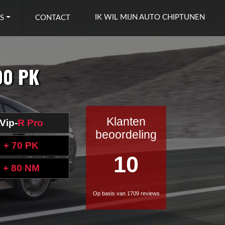
IK WIL MIJN AUTO CHIPTUNEN
S
CONTACT
00 PK
Klanten
Vip-
R Pro
beoordeling
+ 70 PK
10
+ 80 NM
Op basis van 1709 reviews