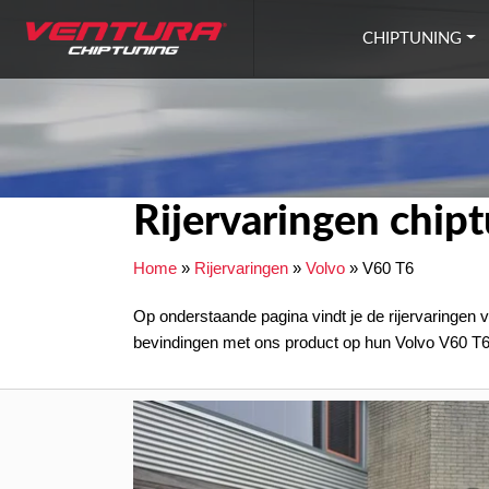
Ga naar inhoud
CHIPTUNING
Rijervaringen chip
Home
»
Rijervaringen
»
Volvo
»
V60 T6
Op onderstaande pagina vindt je de rijervaringen 
bevindingen met ons product op hun Volvo V60 T6