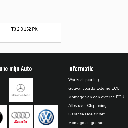
T3 2.0 152 PK
une mijn Auto
Informatie
Wat is chiptuning
Geavanceerde Externe ECU
Montage van een externe ECU
Alles over Chiptuning
Garantie Hoe zit het
Montage zo gedaan