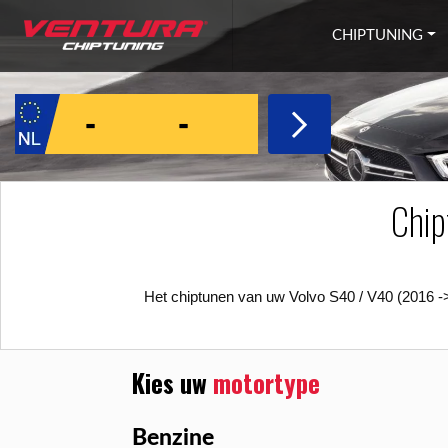
Ga naar inhoud
CHIPTUNING
Chip
Het chiptunen van uw Volvo S40 / V40 (2016 ->
Kies uw
motortype
Benzine