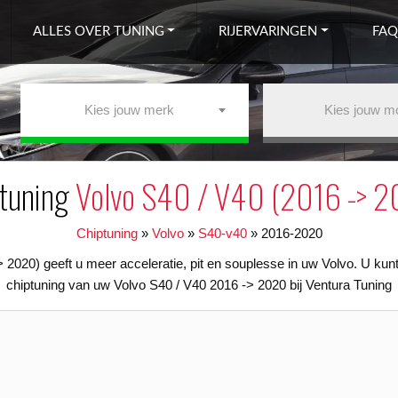
ALLES OVER TUNING
RIJERVARINGEN
FAQ
Kies jouw merk
Kies jouw m
tuning
Volvo S40 / V40 (2016 -> 
Chiptuning
»
Volvo
»
S40-v40
»
2016-2020
 2020) geeft u meer acceleratie, pit en souplesse in uw Volvo. U kun
chiptuning van uw Volvo S40 / V40 2016 -> 2020 bij Ventura Tuning