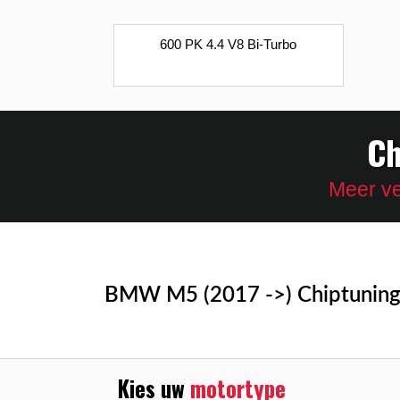
600 PK 4.4 V8 Bi-Turbo
Ch
Meer ve
BMW M5 (2017 ->) Chiptunin
Kies uw
motortype