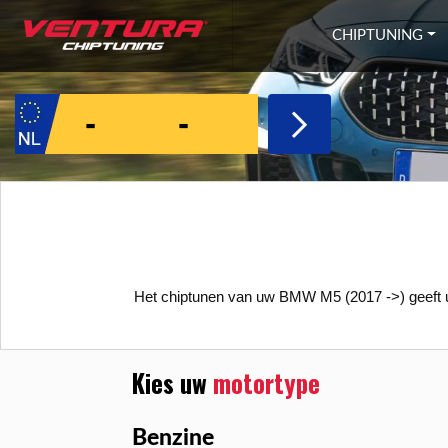
Ga naar inhoud
CHIPTUNING
Het chiptunen van uw BMW M5 (2017 ->) geeft u 
Kies uw
motortype
Benzine