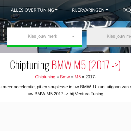
ALLES OVER TUNING
RIJERVARINGEN
FAQ
Kies jouw merk
Kies jouw m
Chiptuning
BMW M5 (2017 ->)
Chiptuning
»
Bmw
»
M5
»
2017-
meer acceleratie, pit en souplesse in uw BMW. U kunt uitgaan van 
uw BMW M5 2017 -> bij Ventura Tuning