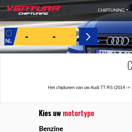
Ga naar inhoud
CHIPTUNING
C
Het chiptunen van uw Audi TT RS (2014 -> 2
Kies uw
motortype
Benzine