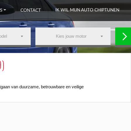
IK WIL MIJN AUTO CHIPTUNEN
S
CONTACT
odel
Kies jouw motor
9)
itgaan van duurzame, betrouwbare en veilige