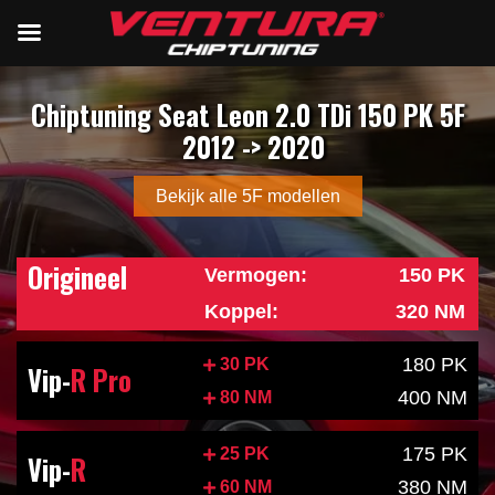
Chiptuning Seat Leon 2.0 TDi 150 PK 5F
2012 -> 2020
Bekijk alle 5F modellen
Origineel
Vermogen:
150 PK
Koppel:
320 NM
180 PK
30 PK
Vip-
R Pro
400 NM
80 NM
175 PK
25 PK
Vip-
R
380 NM
60 NM