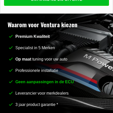
beantwoorden
E-mail
*
Waarom voor Ventura kiezen
Premium Kwaliteit
Stel uw vraag
*
Specialist in 5 Merken
Op maat
tuning voor uw auto
Professionele installatie
Geen aanpassingen in de ECU
Leverancier voor merkdealers
3 jaar product garantie *