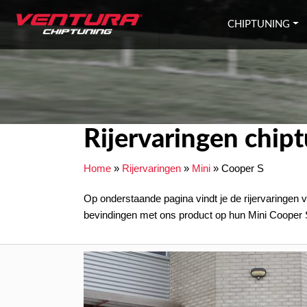
Ga naar inhoud
CHIPTUNING
Rijervaringen chip
Home
»
Rijervaringen
»
Mini
»
Cooper S
Op onderstaande pagina vindt je de rijervaringen 
bevindingen met ons product op hun Mini Cooper 