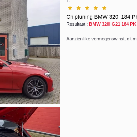
T.
Chiptuning BMW 320i 184 P
Resultaat :
BMW 320i G21 184 PK
Aanzienlijke vermogenswinst, dit mer