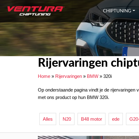
Ga naar inhoud
CHIPTUNING
Rijervaringen chi
Home
»
Rijervaringen
»
BMW
»
320i
Op onderstaande pagina vindt je de rijervaringen 
met ons product op hun BMW 320i.
Alles
N20
B48 motor
ede
G20