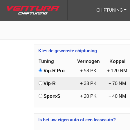
Ga naar inhoud
CHIPTUNING
Kies de gewenste chiptuning
Tuning
Vermogen
Koppel
Vip-R Pro
+
58
PK
+
120
NM
Vip-R
+
38
PK
+
70
NM
Sport-S
+
20
PK
+
40
NM
Is het uw eigen auto of een leaseauto?