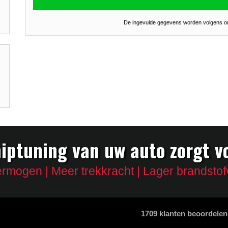
De ingevulde gegevens worden volgens 
iptuning van uw auto zorgt v
rmogen | Meer trekkracht | Lager brandstof
1709
klanten beoordelen